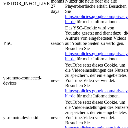
months
Nutzer die neue oder die alte
VISITOR_INFO1_LIVE
27
Playeroberfläche erhält. Besuchen
days
Sie
https://policies.google.com/privacy
hl=de
für mehr Informationen.
Das YSC-Cookie wird von
Youtube gesetzt und dient dazu, di
Aufrufe von eingebetteten Videos
YSC
session
auf Youtube-Seiten zu verfolgen.
Besuchen Sie
https://policies.google.com/privacy
hl=de
für mehr Informationen.
YouTube setzt dieses Cookie, um
die Videoeinstellungen des Nutzer
zu speichern, der ein eingebettetes
yt-remote-connected-
never
YouTube-Video verwendet.
devices
Besuchen Sie
https://policies.google.com/privacy
hl=de
für mehr Informationen.
YouTube setzt dieses Cookie, um
die Videoeinstellungen des Nutzer
zu speichern, der ein eingebettetes
yt-remote-device-id
never
YouTube-Video verwendet.
Besuchen Sie
https://policies.google.com/privacy