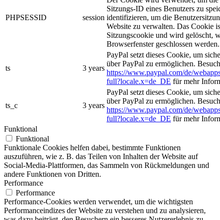
Sitzungs-ID eines Benutzers zu spei
PHPSESSID
session
identifizieren, um die Benutzersitzun
Website zu verwalten. Das Cookie is
Sitzungscookie und wird gelöscht, w
Browserfenster geschlossen werden.
PayPal setzt dieses Cookie, um sich
über PayPal zu ermöglichen. Besuch
ts
3 years
https://www.paypal.com/de/webapps
full?locale.x=de_DE
für mehr Infor
PayPal setzt dieses Cookie, um sich
über PayPal zu ermöglichen. Besuch
ts_c
3 years
https://www.paypal.com/de/webapps
full?locale.x=de_DE
für mehr Infor
Funktional
Funktional
Funktionale Cookies helfen dabei, bestimmte Funktionen
auszuführen, wie z. B. das Teilen von Inhalten der Website auf
Social-Media-Plattformen, das Sammeln von Rückmeldungen und
andere Funktionen von Dritten.
Performance
Performance
Performance-Cookies werden verwendet, um die wichtigsten
Performanceindizes der Website zu verstehen und zu analysieren,
was dazu beiträgt, den Besuchern ein besseres Nutzererlebnis zu