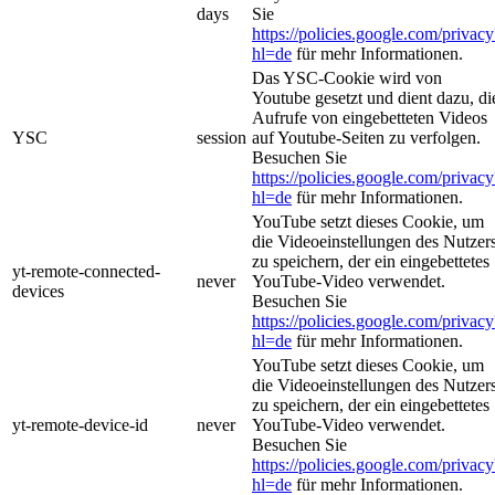
days
Sie
https://policies.google.com/privacy
hl=de
für mehr Informationen.
Das YSC-Cookie wird von
Youtube gesetzt und dient dazu, di
Aufrufe von eingebetteten Videos
YSC
session
auf Youtube-Seiten zu verfolgen.
Besuchen Sie
https://policies.google.com/privacy
hl=de
für mehr Informationen.
YouTube setzt dieses Cookie, um
die Videoeinstellungen des Nutzer
zu speichern, der ein eingebettetes
yt-remote-connected-
never
YouTube-Video verwendet.
devices
Besuchen Sie
https://policies.google.com/privacy
hl=de
für mehr Informationen.
YouTube setzt dieses Cookie, um
die Videoeinstellungen des Nutzer
zu speichern, der ein eingebettetes
yt-remote-device-id
never
YouTube-Video verwendet.
Besuchen Sie
https://policies.google.com/privacy
hl=de
für mehr Informationen.