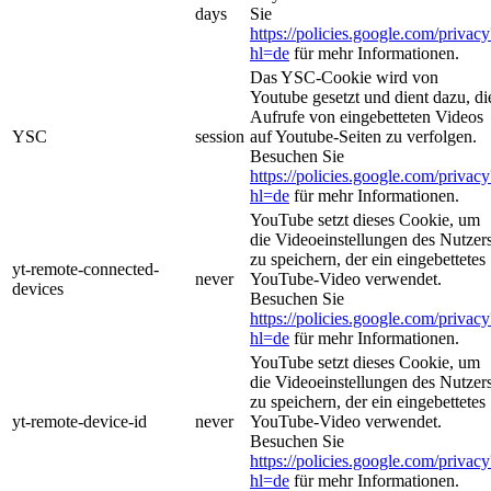
days
Sie
https://policies.google.com/privacy
hl=de
für mehr Informationen.
Das YSC-Cookie wird von
Youtube gesetzt und dient dazu, di
Aufrufe von eingebetteten Videos
YSC
session
auf Youtube-Seiten zu verfolgen.
Besuchen Sie
https://policies.google.com/privacy
hl=de
für mehr Informationen.
YouTube setzt dieses Cookie, um
die Videoeinstellungen des Nutzer
zu speichern, der ein eingebettetes
yt-remote-connected-
never
YouTube-Video verwendet.
devices
Besuchen Sie
https://policies.google.com/privacy
hl=de
für mehr Informationen.
YouTube setzt dieses Cookie, um
die Videoeinstellungen des Nutzer
zu speichern, der ein eingebettetes
yt-remote-device-id
never
YouTube-Video verwendet.
Besuchen Sie
https://policies.google.com/privacy
hl=de
für mehr Informationen.