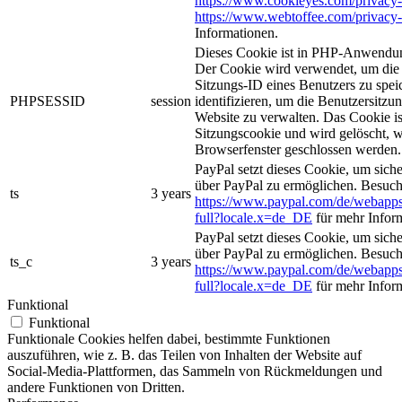
https://www.cookieyes.com/privacy-
https://www.webtoffee.com/privacy-
Informationen.
Dieses Cookie ist in PHP-Anwendun
Der Cookie wird verwendet, um die 
Sitzungs-ID eines Benutzers zu spei
PHPSESSID
session
identifizieren, um die Benutzersitzun
Website zu verwalten. Das Cookie is
Sitzungscookie und wird gelöscht, w
Browserfenster geschlossen werden.
PayPal setzt dieses Cookie, um sich
über PayPal zu ermöglichen. Besuch
ts
3 years
https://www.paypal.com/de/webapps
full?locale.x=de_DE
für mehr Infor
PayPal setzt dieses Cookie, um sich
über PayPal zu ermöglichen. Besuch
ts_c
3 years
https://www.paypal.com/de/webapps
full?locale.x=de_DE
für mehr Infor
Funktional
Funktional
Funktionale Cookies helfen dabei, bestimmte Funktionen
auszuführen, wie z. B. das Teilen von Inhalten der Website auf
Social-Media-Plattformen, das Sammeln von Rückmeldungen und
andere Funktionen von Dritten.