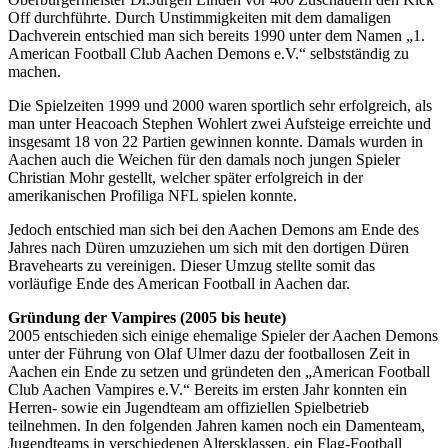
Off durchführte. Durch Unstimmigkeiten mit dem damaligen
Dachverein entschied man sich bereits 1990 unter dem Namen „1.
American Football Club Aachen Demons e.V.“ selbstständig zu
machen.
Die Spielzeiten 1999 und 2000 waren sportlich sehr erfolgreich, als
man unter Heacoach Stephen Wohlert zwei Aufsteige erreichte und
insgesamt 18 von 22 Partien gewinnen konnte. Damals wurden in
Aachen auch die Weichen für den damals noch jungen Spieler
Christian Mohr gestellt, welcher später erfolgreich in der
amerikanischen Profiliga NFL spielen konnte.
Jedoch entschied man sich bei den Aachen Demons am Ende des
Jahres nach Düren umzuziehen um sich mit den dortigen Düren
Bravehearts zu vereinigen. Dieser Umzug stellte somit das
vorläufige Ende des American Football in Aachen dar.
Gründung der Vampires (2005 bis heute)
2005 entschieden sich einige ehemalige Spieler der Aachen Demons
unter der Führung von Olaf Ulmer dazu der footballosen Zeit in
Aachen ein Ende zu setzen und gründeten den „American Football
Club Aachen Vampires e.V.“ Bereits im ersten Jahr konnten ein
Herren- sowie ein Jugendteam am offiziellen Spielbetrieb
teilnehmen. In den folgenden Jahren kamen noch ein Damenteam,
Jugendteams in verschiedenen Altersklassen, ein Flag-Football