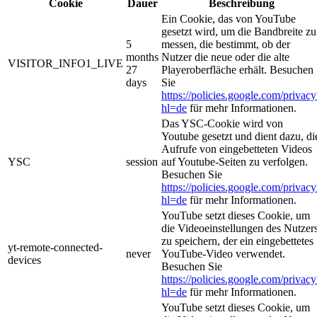
Cookie
Dauer
Beschreibung
Ein Cookie, das von YouTube
gesetzt wird, um die Bandbreite zu
5
messen, die bestimmt, ob der
months
Nutzer die neue oder die alte
VISITOR_INFO1_LIVE
27
Playeroberfläche erhält. Besuchen
days
Sie
https://policies.google.com/privacy
hl=de
für mehr Informationen.
Das YSC-Cookie wird von
Youtube gesetzt und dient dazu, di
Aufrufe von eingebetteten Videos
YSC
session
auf Youtube-Seiten zu verfolgen.
Besuchen Sie
https://policies.google.com/privacy
hl=de
für mehr Informationen.
YouTube setzt dieses Cookie, um
die Videoeinstellungen des Nutzer
zu speichern, der ein eingebettetes
yt-remote-connected-
never
YouTube-Video verwendet.
devices
Besuchen Sie
https://policies.google.com/privacy
hl=de
für mehr Informationen.
YouTube setzt dieses Cookie, um