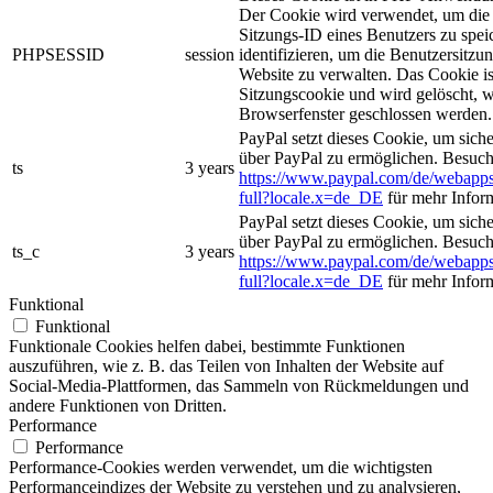
Der Cookie wird verwendet, um die 
Sitzungs-ID eines Benutzers zu spei
PHPSESSID
session
identifizieren, um die Benutzersitzun
Website zu verwalten. Das Cookie is
Sitzungscookie und wird gelöscht, w
Browserfenster geschlossen werden.
PayPal setzt dieses Cookie, um sich
über PayPal zu ermöglichen. Besuch
ts
3 years
https://www.paypal.com/de/webapps
full?locale.x=de_DE
für mehr Infor
PayPal setzt dieses Cookie, um sich
über PayPal zu ermöglichen. Besuch
ts_c
3 years
https://www.paypal.com/de/webapps
full?locale.x=de_DE
für mehr Infor
Funktional
Funktional
Funktionale Cookies helfen dabei, bestimmte Funktionen
auszuführen, wie z. B. das Teilen von Inhalten der Website auf
Social-Media-Plattformen, das Sammeln von Rückmeldungen und
andere Funktionen von Dritten.
Performance
Performance
Performance-Cookies werden verwendet, um die wichtigsten
Performanceindizes der Website zu verstehen und zu analysieren,