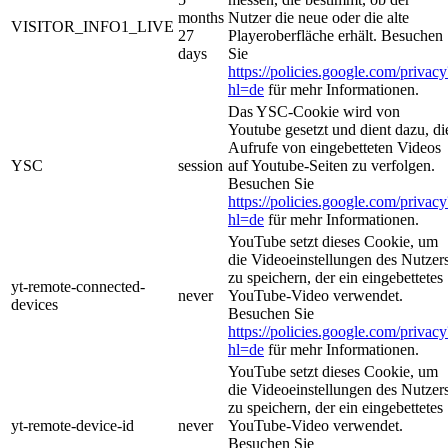
months
Nutzer die neue oder die alte
VISITOR_INFO1_LIVE
27
Playeroberfläche erhält. Besuchen
days
Sie
https://policies.google.com/privacy
hl=de
für mehr Informationen.
Das YSC-Cookie wird von
Youtube gesetzt und dient dazu, di
Aufrufe von eingebetteten Videos
YSC
session
auf Youtube-Seiten zu verfolgen.
Besuchen Sie
https://policies.google.com/privacy
hl=de
für mehr Informationen.
YouTube setzt dieses Cookie, um
die Videoeinstellungen des Nutzer
zu speichern, der ein eingebettetes
yt-remote-connected-
never
YouTube-Video verwendet.
devices
Besuchen Sie
https://policies.google.com/privacy
hl=de
für mehr Informationen.
YouTube setzt dieses Cookie, um
die Videoeinstellungen des Nutzer
zu speichern, der ein eingebettetes
yt-remote-device-id
never
YouTube-Video verwendet.
Besuchen Sie