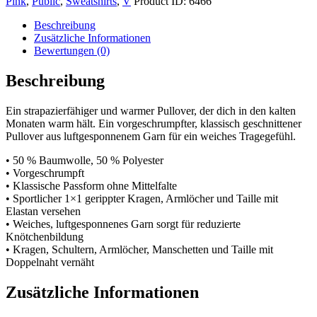
Pink
,
Public
,
Sweatshirts
,
V
Product ID:
6466
Beschreibung
Zusätzliche Informationen
Bewertungen (0)
Beschreibung
Ein strapazierfähiger und warmer Pullover, der dich in den kalten
Monaten warm hält. Ein vorgeschrumpfter, klassisch geschnittener
Pullover aus luftgesponnenem Garn für ein weiches Tragegefühl.
• 50 % Baumwolle, 50 % Polyester
• Vorgeschrumpft
• Klassische Passform ohne Mittelfalte
• Sportlicher 1×1 gerippter Kragen, Armlöcher und Taille mit
Elastan versehen
• Weiches, luftgesponnenes Garn sorgt für reduzierte
Knötchenbildung
• Kragen, Schultern, Armlöcher, Manschetten und Taille mit
Doppelnaht vernäht
Zusätzliche Informationen