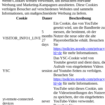
Werbe-Cookies werden verwendet, um Besuchern relevante
Werbung und Marketing-Kampagnen anzubieten. Diese Cookies
verfolgen Besucher auf verschiedenen Websites und sammeln
Informationen, um maßgeschneiderte Werbung zu liefern.
Cookie
Dauer
Beschreibung
Ein Cookie, das von YouTube
gesetzt wird, um die Bandbreite zu
5
messen, die bestimmt, ob der
months
Nutzer die neue oder die alte
VISITOR_INFO1_LIVE
27
Playeroberfläche erhält. Besuchen
days
Sie
https://policies.google.com/privacy
hl=de
für mehr Informationen.
Das YSC-Cookie wird von
Youtube gesetzt und dient dazu, di
Aufrufe von eingebetteten Videos
YSC
session
auf Youtube-Seiten zu verfolgen.
Besuchen Sie
https://policies.google.com/privacy
hl=de
für mehr Informationen.
YouTube setzt dieses Cookie, um
die Videoeinstellungen des Nutzer
zu speichern, der ein eingebettetes
yt-remote-connected-
never
YouTube-Video verwendet.
devices