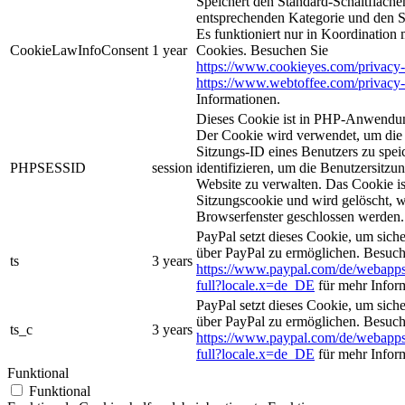
Speichert den Standard-Schaltflächen
entsprechenden Kategorie und den 
Es funktioniert nur in Koordination
CookieLawInfoConsent
1 year
Cookies. Besuchen Sie
https://www.cookieyes.com/privacy-
https://www.webtoffee.com/privacy-
Informationen.
Dieses Cookie ist in PHP-Anwendun
Der Cookie wird verwendet, um die 
Sitzungs-ID eines Benutzers zu spei
PHPSESSID
session
identifizieren, um die Benutzersitzun
Website zu verwalten. Das Cookie is
Sitzungscookie und wird gelöscht, w
Browserfenster geschlossen werden.
PayPal setzt dieses Cookie, um sich
über PayPal zu ermöglichen. Besuch
ts
3 years
https://www.paypal.com/de/webapps
full?locale.x=de_DE
für mehr Infor
PayPal setzt dieses Cookie, um sich
über PayPal zu ermöglichen. Besuch
ts_c
3 years
https://www.paypal.com/de/webapps
full?locale.x=de_DE
für mehr Infor
Funktional
Funktional