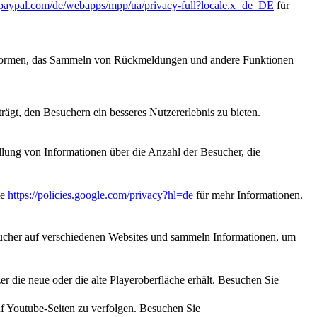
paypal.com/de/webapps/mpp/ua/privacy-full?locale.x=de_DE
für
lattformen, das Sammeln von Rückmeldungen und andere Funktionen
ägt, den Besuchern ein besseres Nutzererlebnis zu bieten.
llung von Informationen über die Anzahl der Besucher, die
ie
https://policies.google.com/privacy?hl=de
für mehr Informationen.
cher auf verschiedenen Websites und sammeln Informationen, um
 die neue oder die alte Playeroberfläche erhält. Besuchen Sie
f Youtube-Seiten zu verfolgen. Besuchen Sie