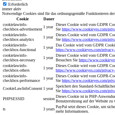
Erforderlich
immer aktiv
Notwendige Cookies sind für das ordnungsgemäße Funktionieren der 
Cookie
Dauer
cookielawinfo-
Dieser Cookie wird vom GDPR Cooki
1 year
checkbox-advertisement
Sie
https://www.cookieyes.com/priv
cookielawinfo-
Dieses Cookie wird vom GDPR Cooki
1 year
checkbox-analytics
Sie
https://www.cookieyes.com/priv
cookielawinfo-
Das Cookie wird vom GDPR Cookie Co
1 year
checkbox-functional
https://www.cookieyes.com/privacy-
cookielawinfo-
Dieser Cookie wird vom GDPR Cookie
1 year
checkbox-necessary
Besuchen Sie
https://www.cookieyes
cookielawinfo-
Dieses Cookie wird vom GDPR Cookie
1 year
checkbox-others
https://www.cookieyes.com/privacy-
cookielawinfo-
Dieses Cookie wird vom GDPR-Cooki
1 year
checkbox-performance
Sie
https://www.cookieyes.com/priv
Speichert den Standard-Schaltfläche
CookieLawInfoConsent
1 year
Sie
https://www.cookieyes.com/priv
Dieses Cookie ist in PHP-Anwendunge
PHPSESSID
session
Benutzersitzung auf der Website zu 
PayPal setzt dieses Cookie, um sic
ts
3 years
mehr Informationen.