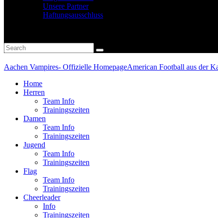
Unsere Partner
Haftungsausschluss
Aachen Vampires- Offizielle Homepage
American Football aus der Ka
Home
Herren
Team Info
Trainingszeiten
Damen
Team Info
Trainingszeiten
Jugend
Team Info
Trainingszeiten
Flag
Team Info
Trainingszeiten
Cheerleader
Info
Trainingszeiten