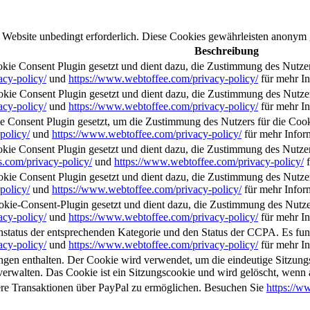
Website unbedingt erforderlich. Diese Cookies gewährleisten anonym 
Beschreibung
e Consent Plugin gesetzt und dient dazu, die Zustimmung des Nutzer
acy-policy/
und
https://www.webtoffee.com/privacy-policy/
für mehr In
e Consent Plugin gesetzt und dient dazu, die Zustimmung des Nutzer
acy-policy/
und
https://www.webtoffee.com/privacy-policy/
für mehr In
nsent Plugin gesetzt, um die Zustimmung des Nutzers für die Cookie
policy/
und
https://www.webtoffee.com/privacy-policy/
für mehr Infor
 Consent Plugin gesetzt und dient dazu, die Zustimmung des Nutzers 
.com/privacy-policy/
und
https://www.webtoffee.com/privacy-policy/
f
 Consent Plugin gesetzt und dient dazu, die Zustimmung des Nutzers
policy/
und
https://www.webtoffee.com/privacy-policy/
für mehr Infor
e-Consent-Plugin gesetzt und dient dazu, die Zustimmung des Nutzer
acy-policy/
und
https://www.webtoffee.com/privacy-policy/
für mehr In
nstatus der entsprechenden Kategorie und den Status der CCPA. Es fu
acy-policy/
und
https://www.webtoffee.com/privacy-policy/
für mehr In
n enthalten. Der Cookie wird verwendet, um die eindeutige Sitzungs-
verwalten. Das Cookie ist ein Sitzungscookie und wird gelöscht, wenn 
here Transaktionen über PayPal zu ermöglichen. Besuchen Sie
https://w