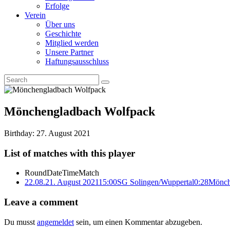
Erfolge
Verein
Über uns
Geschichte
Mitglied werden
Unsere Partner
Haftungsausschluss
Mönchengladbach Wolfpack
Birthday:
27. August 2021
List of matches with this player
Round
Date
Time
Match
22.08.
21. August 2021
15:00
SG Solingen/Wuppertal
0:28
Mönch
Leave a comment
Du musst
angemeldet
sein, um einen Kommentar abzugeben.