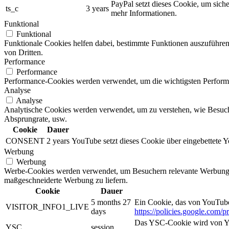
PayPal setzt dieses Cookie, um sic
ts_c
3 years
mehr Informationen.
Funktional
Funktional
Funktionale Cookies helfen dabei, bestimmte Funktionen auszuführe
von Dritten.
Performance
Performance
Performance-Cookies werden verwendet, um die wichtigsten Performanc
Analyse
Analyse
Analytische Cookies werden verwendet, um zu verstehen, wie Besucher
Absprungrate, usw.
Cookie
Dauer
CONSENT
2 years
YouTube setzt dieses Cookie über eingebettete 
Werbung
Werbung
Werbe-Cookies werden verwendet, um Besuchern relevante Werbung 
maßgeschneiderte Werbung zu liefern.
Cookie
Dauer
5 months 27
Ein Cookie, das von YouTube 
VISITOR_INFO1_LIVE
days
https://policies.google.com/
Das YSC-Cookie wird von You
YSC
session