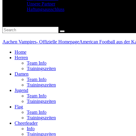
Unsere Partner
Haftungsausschluss
Aachen Vampires- Offizielle Homepage
American Football aus der Ka
Home
Herren
Team Info
Trainingszeiten
Damen
Team Info
Trainingszeiten
Jugend
Team Info
Trainingszeiten
Flag
Team Info
Trainingszeiten
Cheerleader
Info
Trainingszeiten