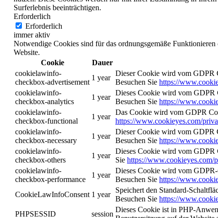
Surferlebnis beeinträchtigen.
Erforderlich
Erforderlich
immer aktiv
Notwendige Cookies sind für das ordnungsgemäße Funktionieren d
Website.
Cookie
Dauer
cookielawinfo-
Dieser Cookie wird vom GDPR Coo
1 year
checkbox-advertisement
Besuchen Sie
https://www.cookie
cookielawinfo-
Dieses Cookie wird vom GDPR Coo
1 year
checkbox-analytics
Besuchen Sie
https://www.cookie
cookielawinfo-
Das Cookie wird vom GDPR Cookie
1 year
checkbox-functional
https://www.cookieyes.com/priva
cookielawinfo-
Dieser Cookie wird vom GDPR Coo
1 year
checkbox-necessary
Besuchen Sie
https://www.cookie
cookielawinfo-
Dieses Cookie wird vom GDPR Coo
1 year
checkbox-others
Sie
https://www.cookieyes.com/p
cookielawinfo-
Dieses Cookie wird vom GDPR-Coo
1 year
checkbox-performance
Besuchen Sie
https://www.cookie
Speichert den Standard-Schaltflä
CookieLawInfoConsent
1 year
Besuchen Sie
https://www.cookie
Dieses Cookie ist in PHP-Anwend
PHPSESSID
session