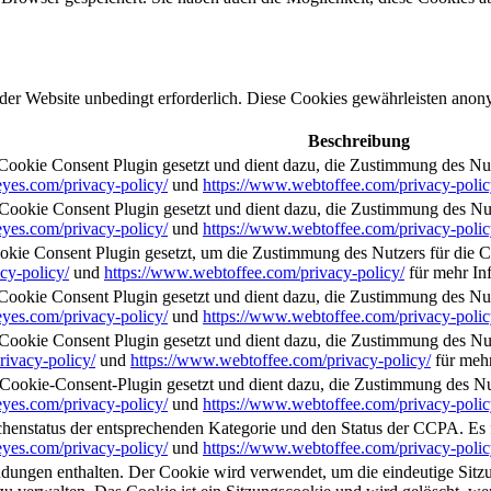
er Website unbedingt erforderlich. Diese Cookies gewährleisten anon
Beschreibung
kie Consent Plugin gesetzt und dient dazu, die Zustimmung des Nut
yes.com/privacy-policy/
und
https://www.webtoffee.com/privacy-polic
kie Consent Plugin gesetzt und dient dazu, die Zustimmung des Nutz
yes.com/privacy-policy/
und
https://www.webtoffee.com/privacy-polic
 Consent Plugin gesetzt, um die Zustimmung des Nutzers für die Coo
cy-policy/
und
https://www.webtoffee.com/privacy-policy/
für mehr In
kie Consent Plugin gesetzt und dient dazu, die Zustimmung des Nutze
yes.com/privacy-policy/
und
https://www.webtoffee.com/privacy-polic
kie Consent Plugin gesetzt und dient dazu, die Zustimmung des Nut
rivacy-policy/
und
https://www.webtoffee.com/privacy-policy/
für mehr
kie-Consent-Plugin gesetzt und dient dazu, die Zustimmung des Nutz
yes.com/privacy-policy/
und
https://www.webtoffee.com/privacy-polic
chenstatus der entsprechenden Kategorie und den Status der CCPA. Es 
yes.com/privacy-policy/
und
https://www.webtoffee.com/privacy-polic
ungen enthalten. Der Cookie wird verwendet, um die eindeutige Sitzun