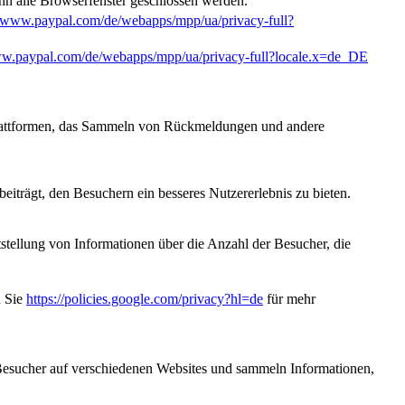
nn alle Browserfenster geschlossen werden.
//www.paypal.com/de/webapps/mpp/ua/privacy-full?
ww.paypal.com/de/webapps/mpp/ua/privacy-full?locale.x=de_DE
-Plattformen, das Sammeln von Rückmeldungen und andere
iträgt, den Besuchern ein besseres Nutzererlebnis zu bieten.
stellung von Informationen über die Anzahl der Besucher, die
n Sie
https://policies.google.com/privacy?hl=de
für mehr
sucher auf verschiedenen Websites und sammeln Informationen,