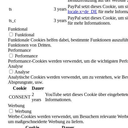
Benutzersitzung auf der Website 
PayPal setzt dieses Cookie, um 
ts
3 years
locale.x=de_DE
für mehr Informa
PayPal setzt dieses Cookie, um 
ts_c
3 years
für mehr Informationen.
Funktional
Funktional
Funktionale Cookies helfen dabei, bestimmte Funktionen auszufü
Funktionen von Dritten.
Performance
Performance
Performance-Cookies werden verwendet, um die wichtigsten Perform
Analyse
Analyse
Analytische Cookies werden verwendet, um zu verstehen, wie Besuc
Absprungrate, usw.
Cookie
Dauer
2
YouTube setzt dieses Cookie über eingebettet
CONSENT
years
Informationen.
Werbung
Werbung
Werbe-Cookies werden verwendet, um Besuchern relevante Werbu
um maßgeschneiderte Werbung zu liefern.
Cookie
Dauer