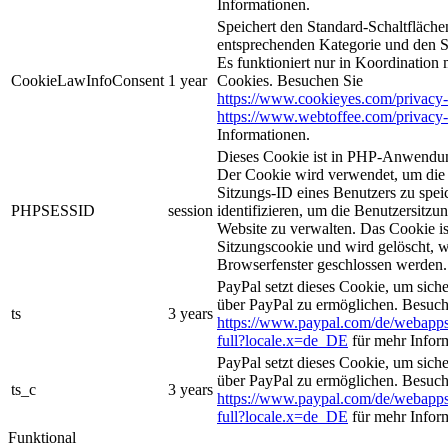
Informationen.
Speichert den Standard-Schaltflächen
entsprechenden Kategorie und den 
Es funktioniert nur in Koordination
CookieLawInfoConsent
1 year
Cookies. Besuchen Sie
https://www.cookieyes.com/privacy-
https://www.webtoffee.com/privacy-
Informationen.
Dieses Cookie ist in PHP-Anwendun
Der Cookie wird verwendet, um die 
Sitzungs-ID eines Benutzers zu spei
PHPSESSID
session
identifizieren, um die Benutzersitzun
Website zu verwalten. Das Cookie is
Sitzungscookie und wird gelöscht, w
Browserfenster geschlossen werden.
PayPal setzt dieses Cookie, um sich
über PayPal zu ermöglichen. Besuch
ts
3 years
https://www.paypal.com/de/webapps
full?locale.x=de_DE
für mehr Infor
PayPal setzt dieses Cookie, um sich
über PayPal zu ermöglichen. Besuch
ts_c
3 years
https://www.paypal.com/de/webapps
full?locale.x=de_DE
für mehr Infor
Funktional