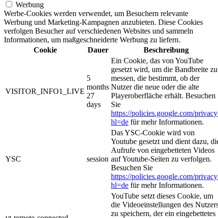
Werbung
Werbe-Cookies werden verwendet, um Besuchern relevante
Werbung und Marketing-Kampagnen anzubieten. Diese Cookies
verfolgen Besucher auf verschiedenen Websites und sammeln
Informationen, um maßgeschneiderte Werbung zu liefern.
Cookie
Dauer
Beschreibung
Ein Cookie, das von YouTube
gesetzt wird, um die Bandbreite zu
5
messen, die bestimmt, ob der
months
Nutzer die neue oder die alte
VISITOR_INFO1_LIVE
27
Playeroberfläche erhält. Besuchen
days
Sie
https://policies.google.com/privacy
hl=de
für mehr Informationen.
Das YSC-Cookie wird von
Youtube gesetzt und dient dazu, di
Aufrufe von eingebetteten Videos
YSC
session
auf Youtube-Seiten zu verfolgen.
Besuchen Sie
https://policies.google.com/privacy
hl=de
für mehr Informationen.
YouTube setzt dieses Cookie, um
die Videoeinstellungen des Nutzer
zu speichern, der ein eingebettetes
yt-remote-connected-