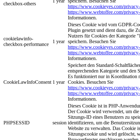
1 year
speichern. Besuchen Sie
checkbox-others
https://www.cookieyes.com/privacy-
https://www.webtoffee.com/privacy-
Informationen.
Dieses Cookie wird vom GDPR-Coo
Plugin gesetzt und dient dazu, die 
Nutzers für Cookies der Kategorie 
cookielawinfo-
1 year
speichern. Besuchen Sie
checkbox-performance
https://www.cookieyes.com/privacy-
https://www.webtoffee.com/privacy-
Informationen.
Speichert den Standard-Schaltflächen
entsprechenden Kategorie und den 
Es funktioniert nur in Koordination
CookieLawInfoConsent
1 year
Cookies. Besuchen Sie
https://www.cookieyes.com/privacy-
https://www.webtoffee.com/privacy-
Informationen.
Dieses Cookie ist in PHP-Anwendun
Der Cookie wird verwendet, um die 
Sitzungs-ID eines Benutzers zu spei
PHPSESSID
session
identifizieren, um die Benutzersitzun
Website zu verwalten. Das Cookie is
Sitzungscookie und wird gelöscht, w
Browserfenster geschlossen werden.