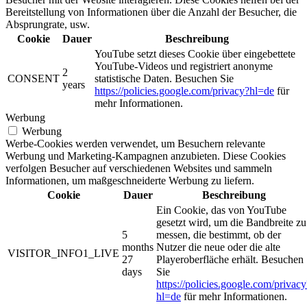
Bereitstellung von Informationen über die Anzahl der Besucher, die
Absprungrate, usw.
Cookie
Dauer
Beschreibung
YouTube setzt dieses Cookie über eingebettete
YouTube-Videos und registriert anonyme
2
CONSENT
statistische Daten. Besuchen Sie
years
https://policies.google.com/privacy?hl=de
für
mehr Informationen.
Werbung
Werbung
Werbe-Cookies werden verwendet, um Besuchern relevante
Werbung und Marketing-Kampagnen anzubieten. Diese Cookies
verfolgen Besucher auf verschiedenen Websites und sammeln
Informationen, um maßgeschneiderte Werbung zu liefern.
Cookie
Dauer
Beschreibung
Ein Cookie, das von YouTube
gesetzt wird, um die Bandbreite zu
5
messen, die bestimmt, ob der
months
Nutzer die neue oder die alte
VISITOR_INFO1_LIVE
27
Playeroberfläche erhält. Besuchen
days
Sie
https://policies.google.com/privacy
hl=de
für mehr Informationen.