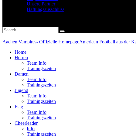
Unsere Partner
Haftungsausschluss
Aachen Vampires- Offizielle Homepage
American Football aus der Ka
Home
Herren
Team Info
Trainingszeiten
Damen
Team Info
Trainingszeiten
Jugend
Team Info
Trainingszeiten
Flag
Team Info
Trainingszeiten
Cheerleader
Info
Trainingszeiten