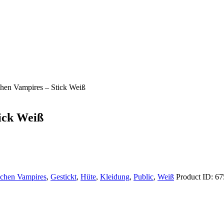
hen Vampires – Stick Weiß
ick Weiß
chen Vampires
,
Gestickt
,
Hüte
,
Kleidung
,
Public
,
Weiß
Product ID:
67