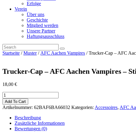
Erfolge
Verein
Über uns
Geschichte
Mitglied werden
Unsere Partner
Haftungsausschluss
Startseite
/
Muster
/
AFC Aachen Vampires
/ Trucker-Cap – AFC Aac
Trucker-Cap – AFC Aachen Vampires – St
18,00
€
Trucker-
Cap
Add To Cart
-
Artikelnummer:
62BAF6BA66032
Kategorien:
Accessoires
,
AFC Aa
AFC
Aachen
Beschreibung
Vampires
Zusätzliche Informationen
-
Bewertungen (0)
Stick