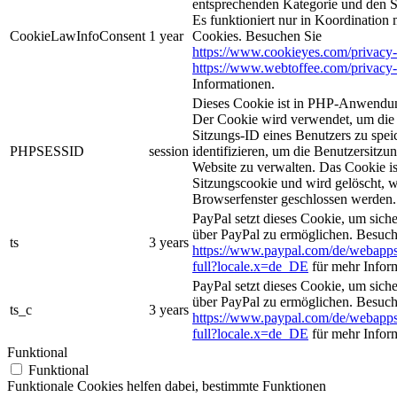
entsprechenden Kategorie und den 
Es funktioniert nur in Koordination
CookieLawInfoConsent
1 year
Cookies. Besuchen Sie
https://www.cookieyes.com/privacy-
https://www.webtoffee.com/privacy-
Informationen.
Dieses Cookie ist in PHP-Anwendun
Der Cookie wird verwendet, um die 
Sitzungs-ID eines Benutzers zu spei
PHPSESSID
session
identifizieren, um die Benutzersitzun
Website zu verwalten. Das Cookie is
Sitzungscookie und wird gelöscht, w
Browserfenster geschlossen werden.
PayPal setzt dieses Cookie, um sich
über PayPal zu ermöglichen. Besuch
ts
3 years
https://www.paypal.com/de/webapps
full?locale.x=de_DE
für mehr Infor
PayPal setzt dieses Cookie, um sich
über PayPal zu ermöglichen. Besuch
ts_c
3 years
https://www.paypal.com/de/webapps
full?locale.x=de_DE
für mehr Infor
Funktional
Funktional
Funktionale Cookies helfen dabei, bestimmte Funktionen