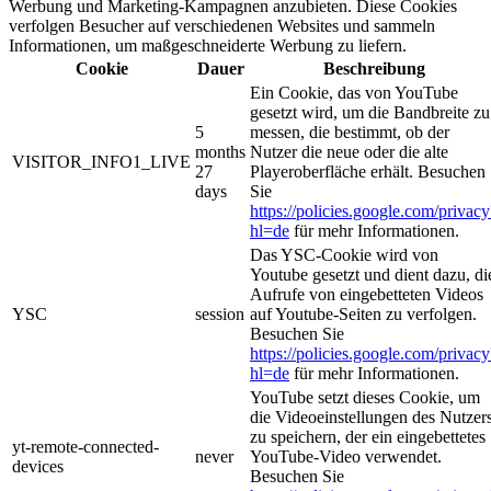
Werbung und Marketing-Kampagnen anzubieten. Diese Cookies
verfolgen Besucher auf verschiedenen Websites und sammeln
Informationen, um maßgeschneiderte Werbung zu liefern.
Cookie
Dauer
Beschreibung
Ein Cookie, das von YouTube
gesetzt wird, um die Bandbreite zu
5
messen, die bestimmt, ob der
months
Nutzer die neue oder die alte
VISITOR_INFO1_LIVE
27
Playeroberfläche erhält. Besuchen
days
Sie
https://policies.google.com/privacy
hl=de
für mehr Informationen.
Das YSC-Cookie wird von
Youtube gesetzt und dient dazu, di
Aufrufe von eingebetteten Videos
YSC
session
auf Youtube-Seiten zu verfolgen.
Besuchen Sie
https://policies.google.com/privacy
hl=de
für mehr Informationen.
YouTube setzt dieses Cookie, um
die Videoeinstellungen des Nutzer
zu speichern, der ein eingebettetes
yt-remote-connected-
never
YouTube-Video verwendet.
devices
Besuchen Sie