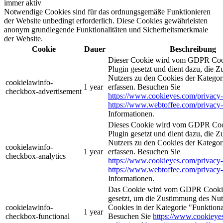
immer aktiv
Notwendige Cookies sind für das ordnungsgemäße Funktionieren
der Website unbedingt erforderlich. Diese Cookies gewährleisten
anonym grundlegende Funktionalitäten und Sicherheitsmerkmale
der Website.
Cookie
Dauer
Beschreibung
Dieser Cookie wird vom GDPR Coo
Plugin gesetzt und dient dazu, die 
Nutzers zu den Cookies der Katego
cookielawinfo-
1 year
erfassen. Besuchen Sie
checkbox-advertisement
https://www.cookieyes.com/privacy-
https://www.webtoffee.com/privacy-
Informationen.
Dieses Cookie wird vom GDPR Coo
Plugin gesetzt und dient dazu, die 
Nutzers zu den Cookies der Kategor
cookielawinfo-
1 year
erfassen. Besuchen Sie
checkbox-analytics
https://www.cookieyes.com/privacy-
https://www.webtoffee.com/privacy-
Informationen.
Das Cookie wird vom GDPR Cookie
gesetzt, um die Zustimmung des Nutz
cookielawinfo-
Cookies in der Kategorie "Funktiona
1 year
checkbox-functional
Besuchen Sie
https://www.cookieye