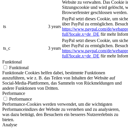
Website zu verwalten. Das Cookie is
Sitzungscookie und wird gelöscht, w
Browserfenster geschlossen werden.
PayPal setzt dieses Cookie, um sich
über PayPal zu ermöglichen. Besuch
ts
3 years
https://www.paypal.com/de/webapps
full?locale.x=de_DE
für mehr Infor
PayPal setzt dieses Cookie, um sich
über PayPal zu ermöglichen. Besuch
ts_c
3 years
https://www.paypal.com/de/webapps
full?locale.x=de_DE
für mehr Infor
Funktional
Funktional
Funktionale Cookies helfen dabei, bestimmte Funktionen
auszuführen, wie z. B. das Teilen von Inhalten der Website auf
Social-Media-Plattformen, das Sammeln von Rückmeldungen und
andere Funktionen von Dritten.
Performance
Performance
Performance-Cookies werden verwendet, um die wichtigsten
Performanceindizes der Website zu verstehen und zu analysieren,
was dazu beiträgt, den Besuchern ein besseres Nutzererlebnis zu
bieten.
Analyse