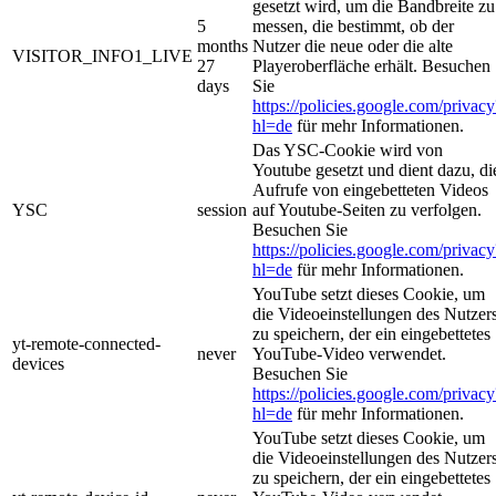
gesetzt wird, um die Bandbreite zu
5
messen, die bestimmt, ob der
months
Nutzer die neue oder die alte
VISITOR_INFO1_LIVE
27
Playeroberfläche erhält. Besuchen
days
Sie
https://policies.google.com/privacy
hl=de
für mehr Informationen.
Das YSC-Cookie wird von
Youtube gesetzt und dient dazu, di
Aufrufe von eingebetteten Videos
YSC
session
auf Youtube-Seiten zu verfolgen.
Besuchen Sie
https://policies.google.com/privacy
hl=de
für mehr Informationen.
YouTube setzt dieses Cookie, um
die Videoeinstellungen des Nutzer
zu speichern, der ein eingebettetes
yt-remote-connected-
never
YouTube-Video verwendet.
devices
Besuchen Sie
https://policies.google.com/privacy
hl=de
für mehr Informationen.
YouTube setzt dieses Cookie, um
die Videoeinstellungen des Nutzer
zu speichern, der ein eingebettetes