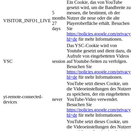
Ein Cookie, das von YouTube
gesetzt wird, um die Bandbreite zu
5
messen, die bestimmt, ob der
months
Nutzer die neue oder die alte
VISITOR_INFO1_LIVE
27
Playeroberfläche erhält. Besuchen
days
Sie
https://policies.google.com/privacy
hl=de
für mehr Informationen.
Das YSC-Cookie wird von
Youtube gesetzt und dient dazu, di
Aufrufe von eingebetteten Videos
YSC
session
auf Youtube-Seiten zu verfolgen.
Besuchen Sie
https://policies.google.com/privacy
hl=de
für mehr Informationen.
YouTube setzt dieses Cookie, um
die Videoeinstellungen des Nutzer
zu speichern, der ein eingebettetes
yt-remote-connected-
never
YouTube-Video verwendet.
devices
Besuchen Sie
https://policies.google.com/privacy
hl=de
für mehr Informationen.
YouTube setzt dieses Cookie, um
die Videoeinstellungen des Nutzer