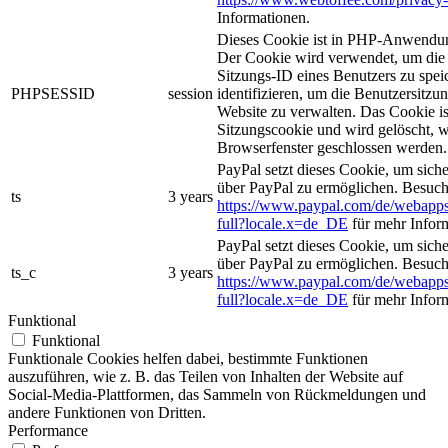
Informationen.
Dieses Cookie ist in PHP-Anwendun
Der Cookie wird verwendet, um die 
Sitzungs-ID eines Benutzers zu spei
PHPSESSID
session
identifizieren, um die Benutzersitzun
Website zu verwalten. Das Cookie is
Sitzungscookie und wird gelöscht, w
Browserfenster geschlossen werden.
PayPal setzt dieses Cookie, um sich
über PayPal zu ermöglichen. Besuch
ts
3 years
https://www.paypal.com/de/webapps
full?locale.x=de_DE
für mehr Infor
PayPal setzt dieses Cookie, um sich
über PayPal zu ermöglichen. Besuch
ts_c
3 years
https://www.paypal.com/de/webapps
full?locale.x=de_DE
für mehr Infor
Funktional
Funktional
Funktionale Cookies helfen dabei, bestimmte Funktionen
auszuführen, wie z. B. das Teilen von Inhalten der Website auf
Social-Media-Plattformen, das Sammeln von Rückmeldungen und
andere Funktionen von Dritten.
Performance