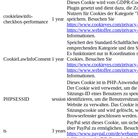
Dieses Cookie wird vom GDPR-Coo
Plugin gesetzt und dient dazu, die 
Nutzers für Cookies der Kategorie 
cookielawinfo-
1 year
speichern. Besuchen Sie
checkbox-performance
https://www.cookieyes.com/privacy-
https://www.webtoffee.com/privacy-
Informationen.
Speichert den Standard-Schaltflächen
entsprechenden Kategorie und den 
Es funktioniert nur in Koordination
CookieLawInfoConsent
1 year
Cookies. Besuchen Sie
https://www.cookieyes.com/privacy-
https://www.webtoffee.com/privacy-
Informationen.
Dieses Cookie ist in PHP-Anwendun
Der Cookie wird verwendet, um die 
Sitzungs-ID eines Benutzers zu spei
PHPSESSID
session
identifizieren, um die Benutzersitzun
Website zu verwalten. Das Cookie is
Sitzungscookie und wird gelöscht, w
Browserfenster geschlossen werden.
PayPal setzt dieses Cookie, um sich
über PayPal zu ermöglichen. Besuch
ts
3 years
https://www.paypal.com/de/webapps