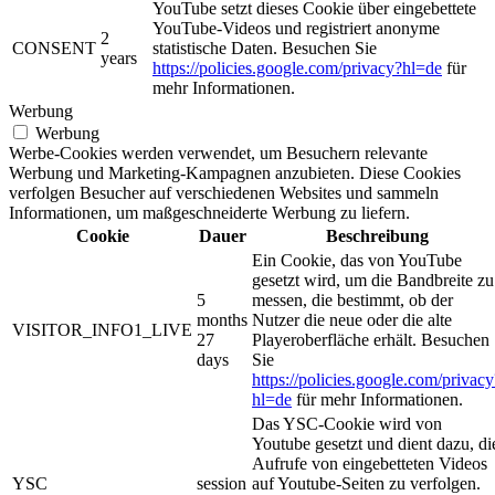
YouTube setzt dieses Cookie über eingebettete
YouTube-Videos und registriert anonyme
2
CONSENT
statistische Daten. Besuchen Sie
years
https://policies.google.com/privacy?hl=de
für
mehr Informationen.
Werbung
Werbung
Werbe-Cookies werden verwendet, um Besuchern relevante
Werbung und Marketing-Kampagnen anzubieten. Diese Cookies
verfolgen Besucher auf verschiedenen Websites und sammeln
Informationen, um maßgeschneiderte Werbung zu liefern.
Cookie
Dauer
Beschreibung
Ein Cookie, das von YouTube
gesetzt wird, um die Bandbreite zu
5
messen, die bestimmt, ob der
months
Nutzer die neue oder die alte
VISITOR_INFO1_LIVE
27
Playeroberfläche erhält. Besuchen
days
Sie
https://policies.google.com/privacy
hl=de
für mehr Informationen.
Das YSC-Cookie wird von
Youtube gesetzt und dient dazu, di
Aufrufe von eingebetteten Videos
YSC
session
auf Youtube-Seiten zu verfolgen.