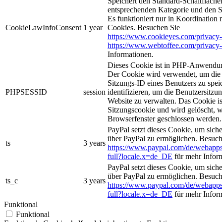
Speichert den Standard-Schaltflächen
entsprechenden Kategorie und den 
Es funktioniert nur in Koordination
CookieLawInfoConsent
1 year
Cookies. Besuchen Sie
https://www.cookieyes.com/privacy-
https://www.webtoffee.com/privacy-
Informationen.
Dieses Cookie ist in PHP-Anwendun
Der Cookie wird verwendet, um die 
Sitzungs-ID eines Benutzers zu spei
PHPSESSID
session
identifizieren, um die Benutzersitzun
Website zu verwalten. Das Cookie is
Sitzungscookie und wird gelöscht, w
Browserfenster geschlossen werden.
PayPal setzt dieses Cookie, um sich
über PayPal zu ermöglichen. Besuch
ts
3 years
https://www.paypal.com/de/webapps
full?locale.x=de_DE
für mehr Infor
PayPal setzt dieses Cookie, um sich
über PayPal zu ermöglichen. Besuch
ts_c
3 years
https://www.paypal.com/de/webapps
full?locale.x=de_DE
für mehr Infor
Funktional
Funktional