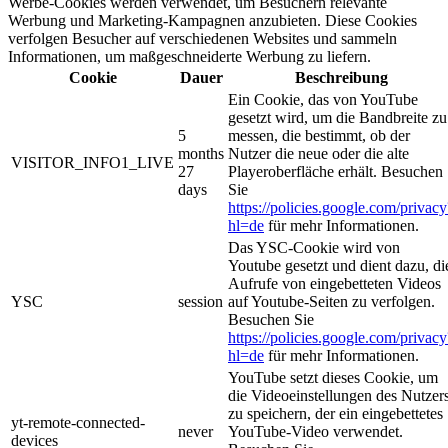
Werbe-Cookies werden verwendet, um Besuchern relevante
Werbung und Marketing-Kampagnen anzubieten. Diese Cookies
verfolgen Besucher auf verschiedenen Websites und sammeln
Informationen, um maßgeschneiderte Werbung zu liefern.
Cookie
Dauer
Beschreibung
Ein Cookie, das von YouTube
gesetzt wird, um die Bandbreite zu
5
messen, die bestimmt, ob der
months
Nutzer die neue oder die alte
VISITOR_INFO1_LIVE
27
Playeroberfläche erhält. Besuchen
days
Sie
https://policies.google.com/privacy
hl=de
für mehr Informationen.
Das YSC-Cookie wird von
Youtube gesetzt und dient dazu, di
Aufrufe von eingebetteten Videos
YSC
session
auf Youtube-Seiten zu verfolgen.
Besuchen Sie
https://policies.google.com/privacy
hl=de
für mehr Informationen.
YouTube setzt dieses Cookie, um
die Videoeinstellungen des Nutzer
zu speichern, der ein eingebettetes
yt-remote-connected-
never
YouTube-Video verwendet.
devices